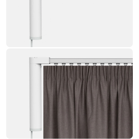
Проекты,
с особым
вниманием к
деталям
Мы глубоко убеждены, что наш ключевой
актив - это ваше доверие.
Доверьте окна профессионалам