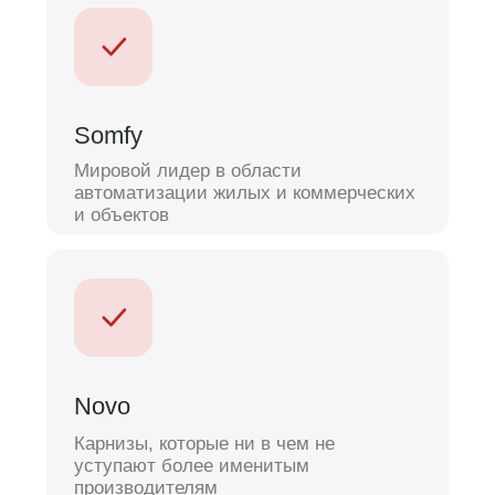
Подбираем оптимальный профиль и
цвет.
Согласовываем все детали проекта
и утверждаем смету.
3
этап
Производство
Изготавливаем карнизы на нашем
собственном производстве.
Контролируем каждый этап для
идеального результата.
4
этап
Доставка и монтаж
Привозим готовые карнизы,
устанавливаем все изделия,