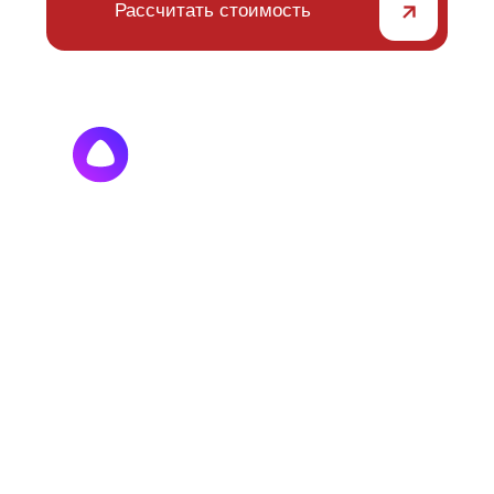
Удобно
Бесплатный выезд
замерщика с образцами
Доступно
Беспроцентная рассрочка от банков
на 4, 6, 10, 12 месяцев