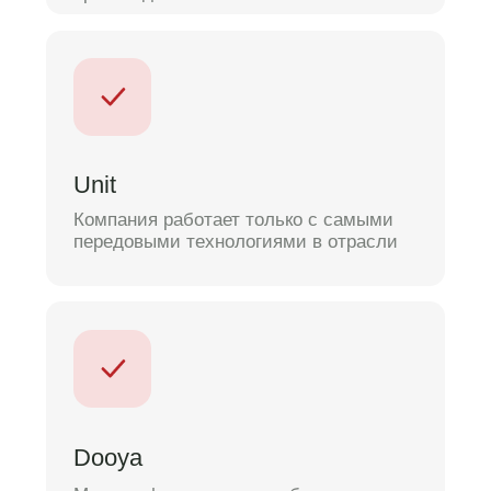
подключаем карнизы к Алисе или
умному дому, чтобы всё выглядело
безупречно.
5
этап
Финальный результат
Проводим финальную проверку, чтобы
всё было установлено идеально. Вы
получаете готовый интерьер с новыми
шторами.
Давайте
обсудим ваш
проект и