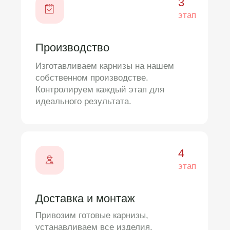
каждом этапе
Елена
Шаленюк
Шатилова
Никита
Дизайнер
Дизайнер
Марина
Сусоколов
Шахова
Алексей
Технолог цеха
Монтажник