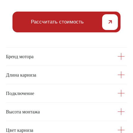
Aqara
Суббренд компании Xiaomi. Производит
компоненты для умных домов
Рассчитайте стоимость
Бренд мотора
карнизов
Оставьте заявку, мы свяжемся
с вами в ближайшее время
Длина карниза
Рассчитать стоимость
Подключение
Высота монтажа
Цвет карниза