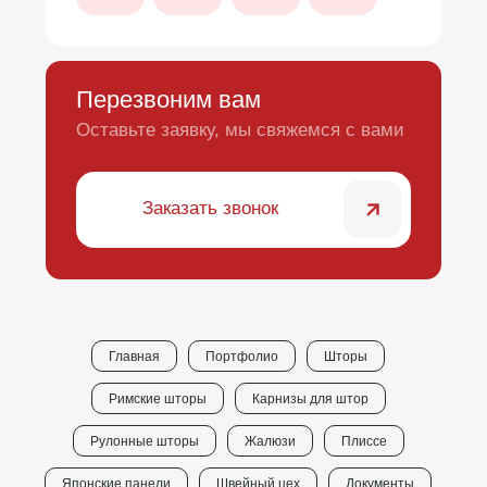
Главная
Портфолио
Шторы
Римские шторы
Карнизы для штор
Рулонные шторы
Жалюзи
Плиссе
Японские панели
Швейный цех
Документы