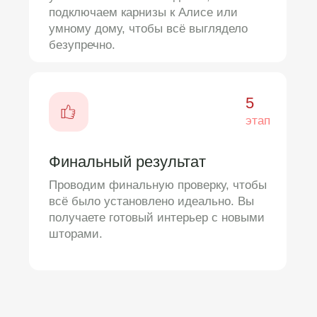
Контакты
Связаться
8 (800) 301-32-13
hi@cuttex.ru
Адрес шоу-рума
г. Москва, Нахимовский
проспект, 24c 1, ц-11
г. Санкт-Петербург,
Садовая ул., 12
Оперативная связь