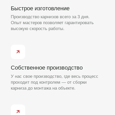
Только
проверенные
бренды для
моторизации