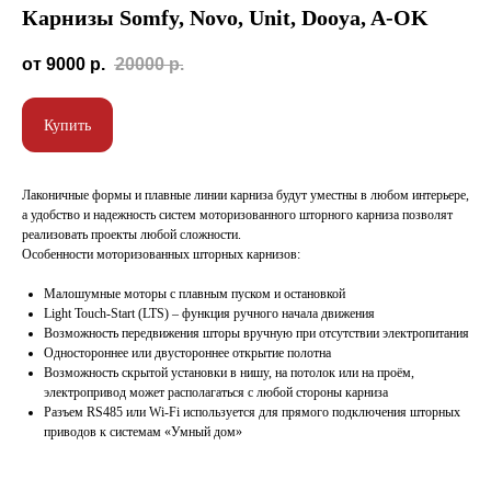
Оставьте заявку, мы свяжемся с вами,
Карнизы Somfy, Novo, Unit, Dooya, A-OK
чтобы обсудить проект
от 9000
р.
20000
р.
Обсудить проект
Купить
Лаконичные формы и плавные линии карниза будут уместны в любом интерьере,
а удобство и надежность систем моторизованного шторного карниза позволят
реализовать проекты любой сложности.
Особенности моторизованных шторных карнизов:
Малошумные моторы с плавным пуском и остановкой
Light Touch-Start (LTS) – функция ручного начала движения
Возможность передвижения шторы вручную при отсутствии электропитания
Одностороннее или двустороннее открытие полотна
Возможность скрытой установки в нишу, на потолок или на проём,
электропривод может располагаться с любой стороны карниза
Разъем RS485 или Wi-Fi используется для прямого подключения шторных
приводов к системам «Умный дом»
5.0
10 лет
Оценка на Яндексе
В производстве