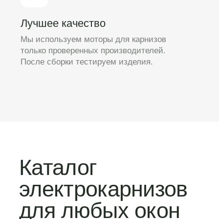
Somfy
Мировой лидер в области
автоматизации жилых и коммерческих
и объектов
Novo
Карнизы, которые ни в чем не
уступают более именитым
производителям
Unit