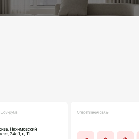
 шоу-рума
Оперативная связь
сква, Нахимовский
ект, 24c 1, ц-11