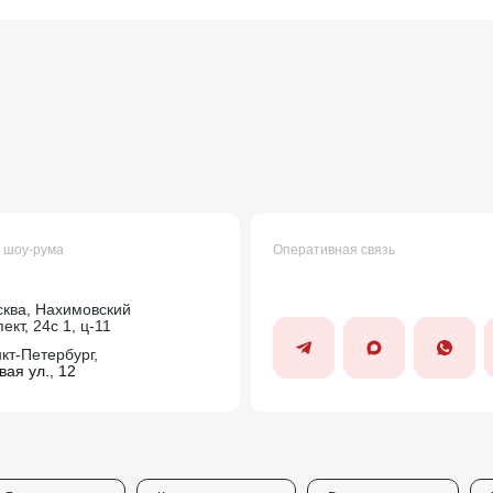
 шоу-рума
Оперативная связь
сква, Нахимовский
ект, 24c 1, ц-11
нкт-Петербург,
ая ул., 12