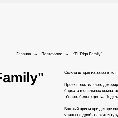
Главная
→
Портфолио
→
КП "Riga Family"
Family"
Сшили шторы на заказ в котт
Проект текстильного декорир
бархата в спальных комнатах
тёплого белого цвета. Подкла
Важный прием при декоре око
улицы не дробят архитектур