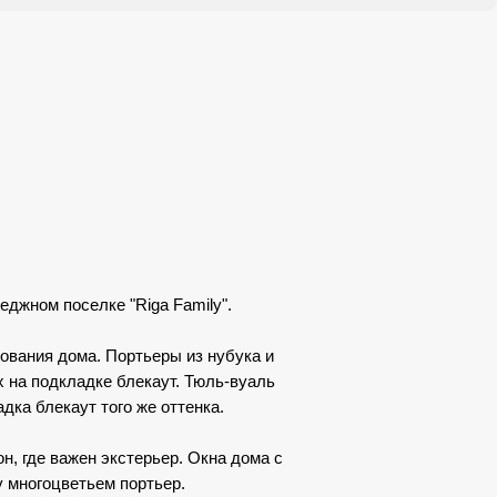
еджном поселке "Riga Family".
ования дома. Портьеры из нубука и
 на подкладке блекаут. Тюль-вуаль
дка блекаут того же оттенка.
н, где важен экстерьер. Окна дома с
у многоцветьем портьер.