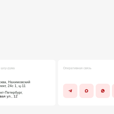
 шоу-рума
Оперативная связь
сква, Нахимовский
ект, 24c 1, ц-11
нкт-Петербург,
ая ул., 12